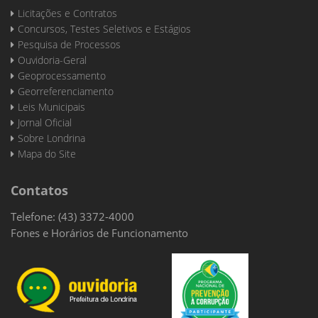
Licitações e Contratos
Concursos, Testes Seletivos e Estágios
Pesquisa de Processos
Ouvidoria-Geral
Geoprocessamento
Georreferenciamento
Leis Municipais
Jornal Oficial
Sobre Londrina
Mapa do Site
Contatos
Telefone: (43) 3372-4000
Fones e Horários de Funcionamento