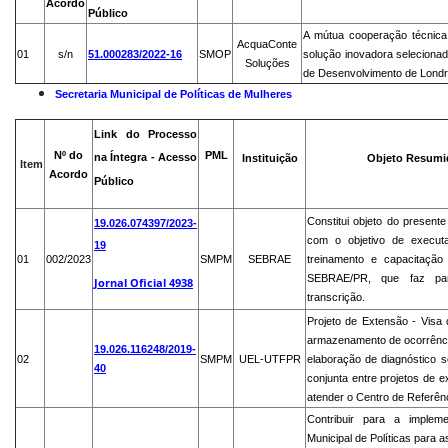
Acordo
Público
A mútua cooperação técnic
AcquaConte
01
s/n
51.000283/2022-16
SMOP
solução inovadora selecionad
Soluções
de Desenvolvimento de Lond
Secretaria Municipal de Políticas de Mulheres
Link do Processo
Nº do
PML
n
a Íntegra - Acesso
Instituição
Objeto Resumi
Item
Acordo
Público
Constitui objeto do present
19.026.074397/2023-
com o objetivo de executar
19
01
002/2023
SMPM
SEBRAE
treinamento e capacitação
SEBRAE/PR, que faz part
Jornal Oficial 4938
transcrição.
Projeto de Extensão - Visa
armazenamento de ocorrência
19.026.116248/2019-
02
SMPM
UEL-UTFPR
elaboração de diagnóstico s
40
conjunta entre projetos de
atender o Centro de Referên
Contribuir para a implem
Municipal de Políticas para