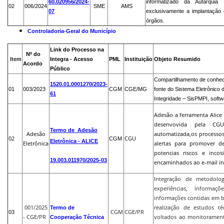
60.020956/2024-
informatizado da Autarqui
02
006/2024
SME
AMS
07
exclusivamente a implantação
órgãos.
Controladoria-Geral do Município
Link do Processo na
Nº do
Item
Integra - Acesso
PML
Instituição
Objeto Resumido
Acordo
Público
Compartilhamento de conhec
1520.01.0001270/2023-
01
003/2023
CGM
CGE/MG
fonte do Sistema Eletrônico 
61
Integridade – SisPMPI, sof
Adesão a ferramenta Alice -
desenvovida pela CGU
Termo de Adesão
Adesão
automatizada,os processos
02
CGU
CGM
Eletrônica - ALICE
Eletrônica
alertas para promover d
potencias riscos e incos
19.003.011970/2025-03
encaminhados ao e-mail ins
Integração de metodolog
experiências, informaç
informações contidas em 
001/2025
realização de estudos t
Termo de
CGM
CGE/PR
03
- CGE/PR
voltados ao monitorament
Cooperação Técnica