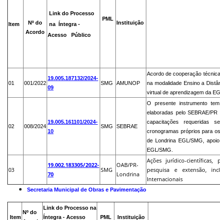
Link do Processo
PML
Nº do
Instituição
Item
na Íntegra -
Acordo
Acesso Público
Acordo de cooperação técnica
19.005.187132/2024-
01
001/2022
SMG
AMUNOP
na modalidade Ensino a Distân
09
virtual de aprendizagem da 
O presente instrumento tem
elaboradas pelo SEBRAE/PR Lo
19.005.161101/2024-
capacitações requeridas 
02
008/2024
SMG
SEBRAE
10
cronogramas próprios para os
de Londrina EGL/SMG, apoio 
EGL/SMG.
Ações jurídico-científica
19.002.183305/2022-
OAB/PR-
03
SMG
pesquisa e extensão, incl
70
Londrina
Internacionais
Secretaria Municipal de Obras e Pavimentação
Link do Processo na
Nº do
Item
Íntegra - Acesso
PML
Instituição