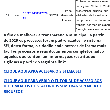
É objeto do presente termo
do projeto CIVISMO E CI
Tiro de
proporcionar àqueles que 
19.029.149836/2021-
03
s/n
SMTER
Guerra de
atividades de incentivo ao
54
Londrina
competências que fortaleç
trabalho, por meio de exper
formação em áreas de dema
A fim de melhorar a transparência municipal, a partir
de 2025 os processos foram padronizados no sistema
SEI, desta forma, o cidadão pode acessar de forma mais
fácil os processos e seus documentos completos, salvo
aqueles que contenham informações restritas ou
sigilosas a partir do seguinte link:
CLIQUE AQUI APRA ACESSAR O SISTEMA SEI
CLIQUE AQUI PARA ABRIR O TUTORIAL DE ACESSO AOS
DOCUMENTOS DOS "ACORDOS SEM TRANSFRÊNCIA DE
RECURSOS"