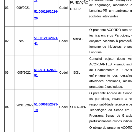
11
FUNDAÇÃO
de segurança, mobilidade e
01
009/2021
Codel
PTI-BR
Londrina-PR um ambiente mo
51.000116/2024-
(cidades inteligentes)
29
O presente ACORDO tem por 
técnica entre os Partícipes
51.001212/2021-
ABINC
02
s/n
Codel
conjunta, visando à promoçã
41
fomento de iniciativas e p
Londrina
Constitui objeto deste 
ACORDANTES, visando implem
51.001111/2022-
de Chamamento n.º 02/201
03
005/2022
Codel
IBGL
51
enfrentamento dos desafio
atividades cotidianas, melh
prestados à sociedade.
O presente Acordo de Cooper
os partícipes, visando a r
51.000018/2023-
responsabilidade técnica e 
20315/2022
04
Codel
SENAC/PR
19
Tecnológica do Senac em L
Programa Senac de Gratuid
profissional dos alunos indi
O objeto do presente ACO