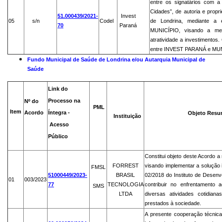
entre os signatários com a
Cidades”, de autoria e prop
51.000439/2021-
Invest
05
s/n
Codel
de Londrina, mediante a e
70
Paraná
MUNICÍPIO, visando a me
atratividade a investimentos
entre INVEST PARANÁ e MU
Fundo Municipal de Saúde de Londrina e/ou Autarquia Municipal de
Saúde
Link do
Processo na
Nº do
PML
Item
Acordo
Íntegra -
Objeto Resumi
Instituição
Acesso
Público
Constitui objeto deste Acordo
FORREST
visando implementar a solução 
FMSL
51000449/2023-
BRASIL
02/2018 do Instituto de Desen
01
003/2023
77
TECNOLOGIA
contribuir no enfrentamento 
SMS
LTDA
diversas atividades cotidian
prestados à sociedade.
A presente cooperação técnica