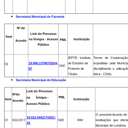
Secretaria Municipal de Fazenda
Nº de
Link do Processo
Item
na Íntegra - Acesso
Instituição
PML
Acordo
Público
IEPTB - Instituto
Termo de Cooperação 
19.006.137907/2024-
de Estudos de
expedidas pela Municí
01
SMF
87
Protesto de
disciplinando a utilizaç
Títulos
Ativa - CDAs.
Secretaria Municipal de Educação
Link do Processo
Nºdo
PML
na Íntegra -
Item
Instituição
Acordo
Acesso Público
O presente Acordo de
19.022.044217/2021-
01
002/2017
SME
IRM
instituições que ofe
34
Municipio de Londrina