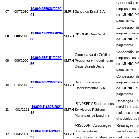
Concessão de
19.009.135038/2020-
empréstimos ao
07
007/2020
SMRH
Banco do Brasil S.A
01
do MUNICÍPIO
pagamento.
C
oncessão de
19.009.135225/2020-
empréstimos ao
SICOOB-Ouro Verde
08
008/2020
SMRH
86
do MUNICÍPIO
pagamento
Concessão de
Cooperativa de Crédito,
19.009.158151/2020-
empréstimos ao
09
009/2020
SMRH
Poupança e Investimento
56
do MUNICÍPIO
Dexis Sicredi Dexis
pagamento
Concessão de
19.009.165229/2020-
Banco Bradesco
empréstimos ao
10
010/2020
SMRH
99
Financiamentos S.A
do MUNICÍPIO
pagamento
Realização 
SINDSERV-Sindicato dos
19.009.116626/2021-
servidores ati
11
002/2021
SMRH
Servidores Públicos
18
título de men
Municipais de Londrina
vinculados ao 
ASSELON - Associação
Realização 
19.009.151116/2021-
dos Servidores
servidores ati
12
004/2021
SMRH
97
Engenheiros do Município
título de men