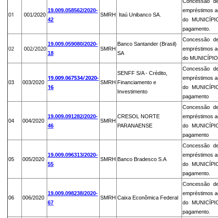
Concessão de
19.009.058562/2020-
empréstimos ao
01
001/2020
SMRH
Itaú Unibanco SA.
42
do MUNICÍPIO
pagamento.
Concessão de
19.009.059080/2020-
Banco Santander (Brasil)
002/2020
02
SMRH
empréstimos ao
18
SA
do MUNICÍPIO,
Concessão de
SENFF S/A - Crédito,
19.009.067534/2020-
empréstimos ao
03
003/2020
SMRH
Financiamento e
16
do MUNICÍPIO
Investimento
pagamento
Concessão de
19.009.091282/2020-
CRESOL NORTE
empréstimos ao
04
004/2020
SMRH
46
PARANAENSE
do MUNICÍPIO
pagamento
Concessão de
19.009.096313/2020-
empréstimos ao
05
005/2020
SMRH
Banco Bradesco S.A
55
do MUNICÍPIO
pagamento.
Concessão de
19.009.098238/2020-
empréstimos ao
06
006/2020
SMRH
Caixa Econômica Federal
67
do MUNICÍPIO
pagamento.