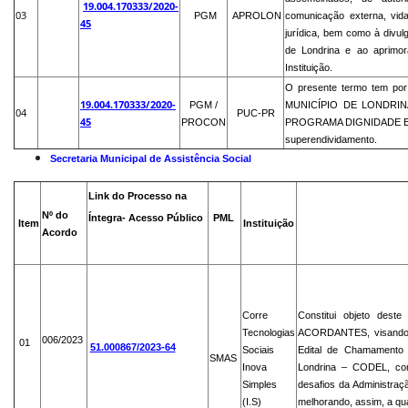
19.004.170333/2020-
03
PGM
APROLON
comunicação externa, vida
45
jurídica, bem como à divul
de Londrina e ao aprimor
Instituição.
O presente termo tem por
19.004.170333/2020-
PGM /
MUNICÍPIO DE LONDRINA 
04
PUC-PR
45
PROCON
PROGRAMA DIGNIDADE EM 
superendividamento.
Secretaria Municipal de Assistência Social
Link do Processo na
Nº do
Ín
tegra- Acesso Público
PML
Item
Instituição
Acordo
Corre
Constitui objeto dest
Tecnologias
ACORDANTES, visando i
006/2023
01
51.000867/2023-64
Sociais
Edital de Chamamento 
SMAS
Inova
Londrina – CODEL, com
Simples
desafios da Administraçã
(I.S)
melhorando, assim, a qu