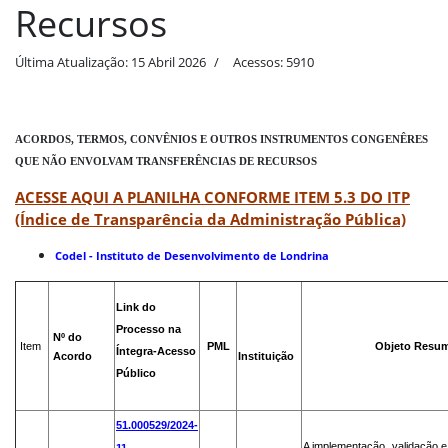
Recursos
Última Atualização: 15 Abril 2026
Acessos: 5910
ACORDOS, TERMOS, CONVÊNIOS E OUTROS INSTRUMENTOS CONGENÊRES
QUE NÃO ENVOLVAM TRANSFERÊNCIAS DE RECURSOS
ACESSE AQUI A PLANILHA CONFORME ITEM 5.3 DO ITP
(Índice de Transparência da Administração Pública)
Codel - Instituto de Desenvolvimento de Londrina
Link do
Processo na
Nº do
Item
PML
Objeto Resumi
Íntegra-
Acesso
Acordo
Instituição
Público
51.000529/2024-
A implementação, validação 