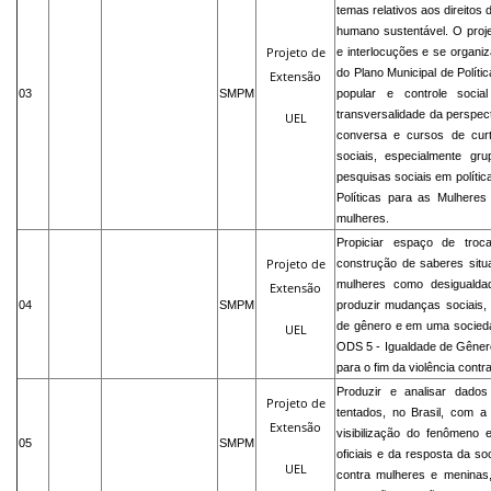
temas relativos aos direitos
humano sustentável. O proje
Projeto
de
e interlocuções e se organiz
do Plano Municipal de Polític
Extensão
03
SMPM
popular e controle social
transversalidade da perspect
UEL
conversa e cursos de cur
sociais, especialmente gru
pesquisas sociais em polític
Políticas para as Mulheres 
mulheres.
Propiciar espaço de troc
Projeto
de
construção de saberes situa
mulheres como desigualda
Extensão
04
SMPM
produzir mudanças sociais, i
de gênero e em uma sociedad
UEL
ODS 5 - Igualdade de Gênero
para o fim da violência cont
Produzir e analisar dado
Projeto
de
tentados, no Brasil, com a 
Extensão
visibilização do fenômeno 
05
SMPM
oficiais e da resposta da s
UEL
contra mulheres e meninas, 