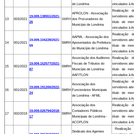
de Londrina
vinculados à A
Realização 
APROLON - Associação
19.009.138551/2021-
servidores ati
13
003/2021
SMRH
dos Procuradores do
26
título de men
Município de Londrina
vinculados à 
Realização 
AAPML - Associação dos
19.009.104228/2021-
servidores ati
14
001/2021
SMRH
Aposentados da Prefeitura
59
título de men
do Município de Londrina
vinculados à A
Associação dos Auditores
Realização 
19.009.152577/2021-
Fiscais de Tributos do
servidores ati
15
001/2022
SMRH
87
Município de Londrina-
título de men
AAFITLON
vinculados à A
Realização 
Associação dos
1
9.009.191200/2022-
servidores ati
16
001/2023
SMRH
Funcionários Municipais
24
título de men
de Londrina - AFML
vinculados à A
Associação dos
Realização 
19.009.026794/2018-
Contadores Públicos
servidores ati
17
002/2019
SMRH
17
Municipais de Londrina -
título de men
ACOPLON
vinculados à A
Realização 
Sindicato dos Agentes