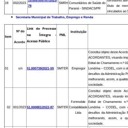
19.009.005767/2023-
servidores ati
18
002/2023
SMRH
Comunitários de Saúde do
78
título de men
Paraná - SINDACS/PR
vinculados ao 
Secretaria Municipal de Trabalho, Emprego e Renda
Link do Processo
Nº do
Instituição
na Í
ntegra -
PML
Item
Acesso Público
Acordo
Constitui objeto deste Acor
ACORDANTES, visando imple
Edital de Chamamento n.º 02
01
s/n
51.000739/2021-59
SMTER
Empregor
Londrina – CODEL, com o obj
desafios da Administração Pú
melhorando, assim, a qualid
sociedade.
Constitui objeto deste 
ACORDANTES, visando impl
Fortmobile
Edital de Chamamento n.º
02
001/2023
51.000881/2022-87
SMTER
Contabilidade
Londrina – CODEL, com o 
Ltda
desafios da Administração P
melhorando, assim, a qu
sociedade.