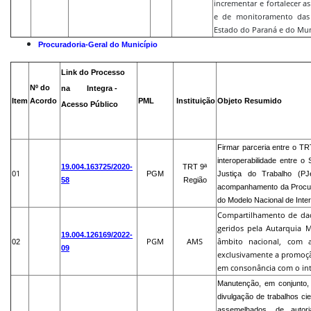
incrementar e fortalecer 
e de monitoramento das 
Estado do Paraná e do Mun
Procuradoria-Geral do Município
Link do Processo
Nº do
na
Integra -
Item
Acordo
PML
Instituição
Objeto Resumido
Acesso Público
Firmar parceria entre o T
interoperabilidade entre o 
19.004.163725/2020-
TRT 9ª
01
PGM
Justiça do Trabalho (PJ
58
Região
acompanhamento da Procura
do Modelo Nacional de Inter
Compartilhamento de dad
geridos pela Autarquia 
19.004.126169/2022-
PGM
AMS
âmbito nacional, com a
02
09
exclusivamente a promoçã
em consonância com o int
Manutenção, em conjunto, d
divulgação de trabalhos cie
assemelhados, de autor