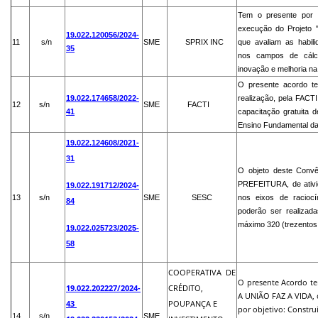
Tem o presente por 
execução do Projeto "
19.022.120056/2024-
11
s/n
SME
SPRIX INC
que avaliam as habil
35
nos campos de cálcu
inovação e melhoria n
O presente acordo te
19.022.174658/2022-
realização, pela FACTI
12
s/n
SME
FACTI
41
capacitação gratuita d
Ensino Fundamental da 
19.022.124608/2021-
31
O objeto deste Convê
PREFEITURA, de ativid
19.022.191712/2024-
13
s/n
SME
SESC
nos eixos de raciocí
84
poderão ser realizada
máximo 320 (trezentos 
1
9.022.025723/2025-
58
COOPERATIVA
DE
O presente Acordo 
19.022.202227/2024-
CRÉDITO,
A UNIÃO FAZ A VIDA, 
43
POUPANÇA E
por objetivo: Construi
14
s/n
SME