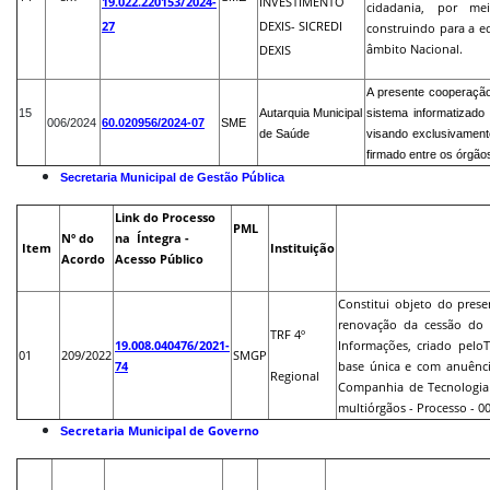
19.022.220153/2024-
INVESTIMENTO
cidadania, por m
27
DEXIS- SICREDI
construindo para a ed
âmbito Nacional.
DEXIS
A presente cooperação
15
Autarquia Municipal
sistema informatizad
006/2024
60.020956/2024-07
SME
de Saúde
visando exclusivamen
firmado entre os órgão
Secretaria Municipal de Gestão Pública
Link do Processo
PML
Nº do
na Íntegra -
Item
Instituição
Acordo
Acesso Público
Constitui objeto do pres
renovação da cessão do d
TRF 4º
19.008.040476/2021-
Informações, criado pelo
01
209/2022
SMGP
74
base única e com anuênci
Regional
Companhia de Tecnologia
multiórgãos - Processo - 0
ecretaria Municipal de Governo
S