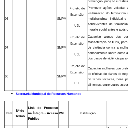
prevenção, punição e restitui
Promover ações voltadas a
Projeto
de
visibilização do feminicídi
Extensão
06
SMPM
multidisciplinar individual
sobreviventes de feminicíd
UEL
moral e social antes e após o
Capacitar alunos dos c
Projeto
de
Massoterapia do IFPR, para 
Extensão
07
SMPM
de violência contra a mulh
conhecimento sobre como a
UEL
dos casos de violência para 
Projeto
de
Capacitar mulheres que pret
Extensão
de oficinas de planos de neg
08
SMPM
de fichas técnicas, boas pr
UEL
alimentos, entre outros ass
Secretaria Municipal de Recursos Humanos
Link do Processo
Nº do
Item
na Íntegra - Acesso
PML
Instituição
Termo
Público