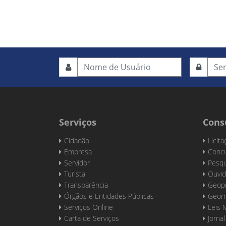
Serviços
Cons
Cidadão
Licit
Empresa
Concu
Servidor
Pesqu
Turista
Ouvid
Transparência
Geop
Órgãos e Entidades Públicas
Georr
Serviços Online
Leis 
Carta de Serviços
Jornal