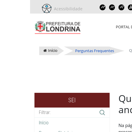
Acessibilidade
PORTAL 
Início
Q
Perguntas Frequentes
Qu
SEI
an
Início
Na pá
proces