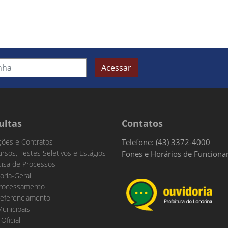
Acessar
ultas
Contatos
ações e Contratos
Telefone: (43) 3372-4000
rsos, Testes Seletivos e Estágios
Fones e Horários de Funcion
isa de Processos
oria-Geral
rocessamento
eferenciamento
Municipais
 Oficial