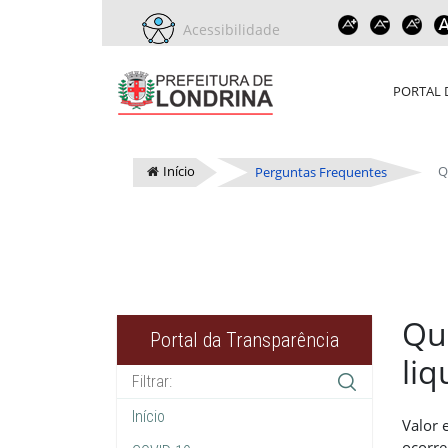
Acessibilidade
PORTAL 
Início
Q
Perguntas Frequentes
Qu
Portal da Transparência
liq
Início
Valor 
ocorre