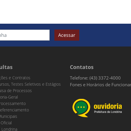
Acessar
ultas
Contatos
ações e Contratos
Telefone: (43) 3372-4000
rsos, Testes Seletivos e Estágios
Fones e Horários de Funcion
isa de Processos
oria-Geral
rocessamento
eferenciamento
Municipais
 Oficial
 Londrina