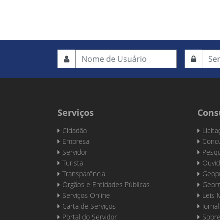
Serviços
Cons
Cidadão
Licit
Empresa
Concu
Servidor
Pesqu
Turista
Ouvid
Transparência
Geop
Órgãos e Entidades Públicas
Georr
Serviços Online
Leis 
Carta de Serviços
Jornal
Portal do Servidor
Sobre