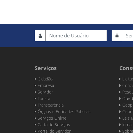
Serviços
Cons
Cidadão
Licit
Empresa
Concu
Servidor
Pesqu
Turista
Ouvid
Transparência
Geop
Órgãos e Entidades Públicas
Georr
Serviços Online
Leis 
Carta de Serviços
Jornal
Portal do Servidor
Sobre