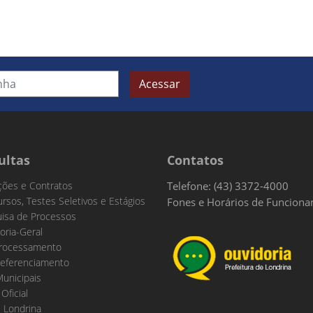
Acessar
ultas
Contatos
ações e Contratos
Telefone: (43) 3372-4000
rsos, Testes Seletivos e Estágios
Fones e Horários de Funcion
isa de Processos
oria-Geral
rocessamento
eferenciamento
Municipais
 Oficial
 Londrina