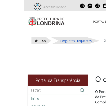
Acessibilidade
PORTAL 
Início
O
Perguntas Frequentes
O 
Portal da Transparência
O Port
da Pre
Início
Comple