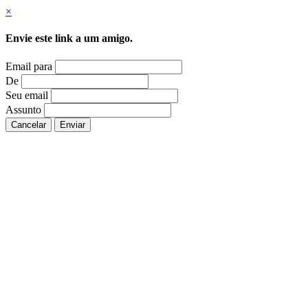
×
Envie este link a um amigo.
Email para
De
Seu email
Assunto
Cancelar
Enviar