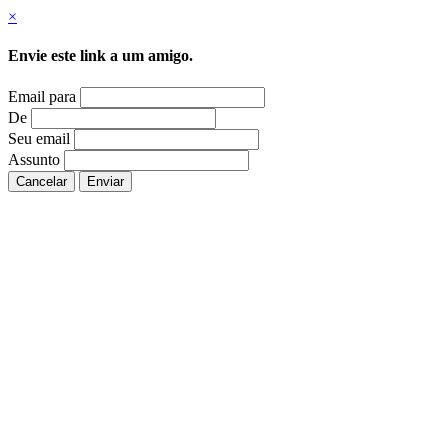
×
Envie este link a um amigo.
Email para
De
Seu email
Assunto
Cancelar
Enviar