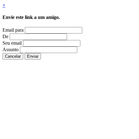
×
Envie este link a um amigo.
Email para
De
Seu email
Assunto
Cancelar
Enviar