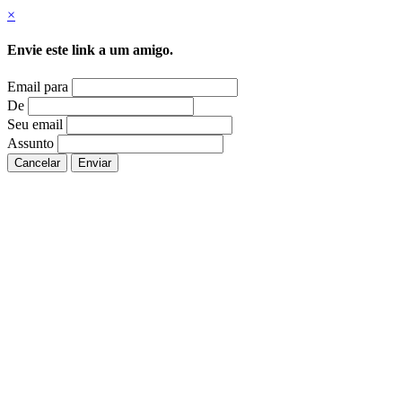
×
Envie este link a um amigo.
Email para
De
Seu email
Assunto
Cancelar
Enviar