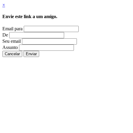
×
Envie este link a um amigo.
Email para
De
Seu email
Assunto
Cancelar
Enviar