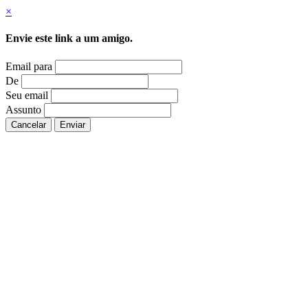
×
Envie este link a um amigo.
Email para
De
Seu email
Assunto
Cancelar
Enviar