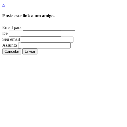
×
Envie este link a um amigo.
Email para
De
Seu email
Assunto
Cancelar
Enviar