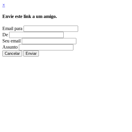
×
Envie este link a um amigo.
Email para
De
Seu email
Assunto
Cancelar
Enviar